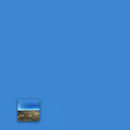
Luftpanorama Göhren